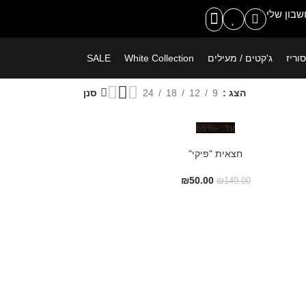
משלוח חינם ברכישה מעל 399 ש"ח
בון שלי
וריז
ג'קטים / מעילים
White Collection
SALE
הצג
9
12
18
24
סנן
-66%
חצאית "פיקי"
₪
50.00
₪
149.00