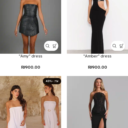
Amy" dress"
Amber" dress"
₪
900.00
₪
900.00
-43%