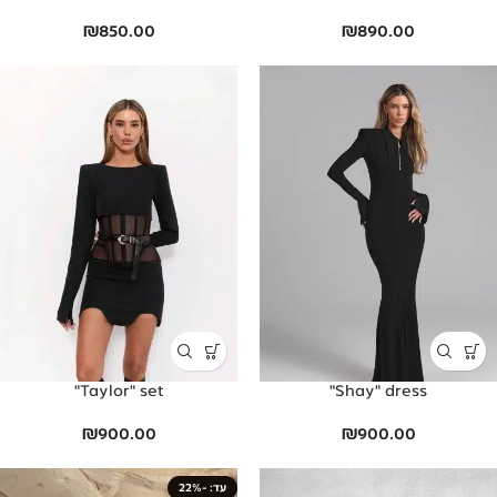
₪
850.00
₪
890.00
Taylor" set"
Shay" dress"
₪
900.00
₪
900.00
-22%