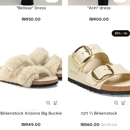
Belisse" Dress"
Arin" dress"
₪
950.00
₪
900.00
-25%
Birkenstock \\ לקה
Birkenstock Arizona Big Buckle
₪
949.00
₪
560.00
₪
749.00