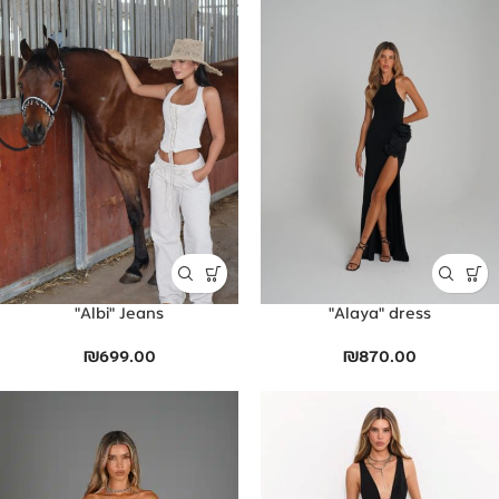
Albi" Jeans"
Alaya" dress"
₪
699.00
₪
870.00