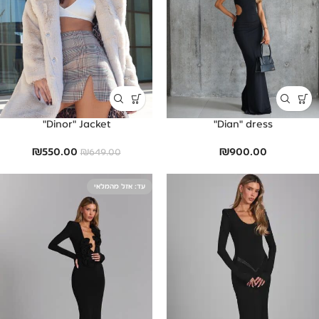
Dinor" Jacket"
Dian" dress"
₪
550.00
₪
900.00
₪
649.00
אזל מהמלאי