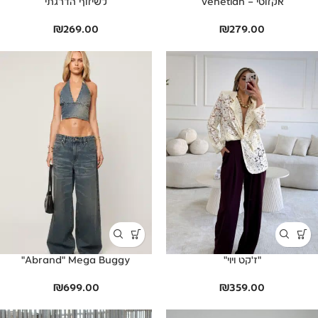
אקזוטי – Venetian
לשיזוף הדרגתי
₪
269.00
₪
279.00
"ז'קט ויוי"
Abrand" Mega Buggy"
₪
699.00
₪
359.00