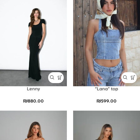
Lenny
Lana” top”
₪
880.00
₪
599.00