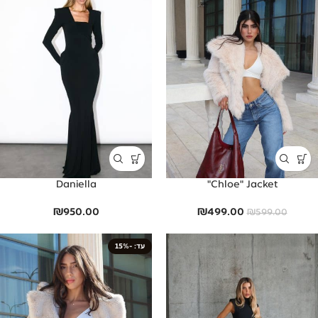
Daniella
Chloe" Jacket"
₪
950.00
₪
499.00
₪
599.00
-15%