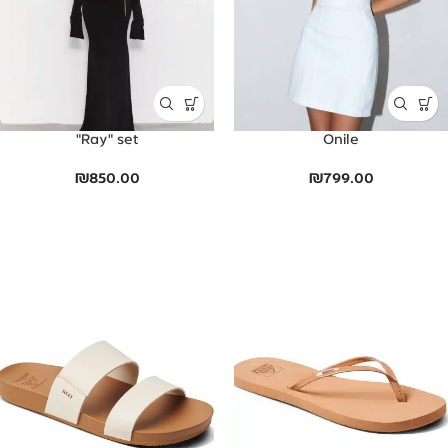
Ray" set"
Onile
₪
850.00
₪
799.00