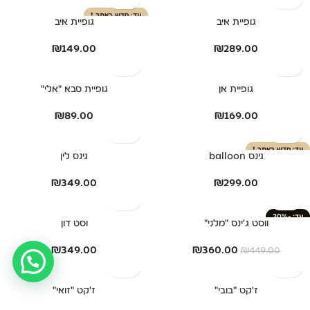
חדש באתר !
גופיית איב
גופיית איב
₪
149.00
₪
289.00
גופיית אן
גופיית סבא "אלי"
₪
89.00
₪
169.00
חדש באתר !
גינס balloon
גינס לין
₪
349.00
₪
299.00
-20%
ווסט ג'ינס "מלני"
וסט דון
₪
349.00
₪
360.00
₪
449.00
ז'קט "בובי"
ז'קט "זואי"