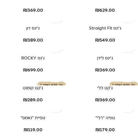
₪
369.00
₪
629.00
ג'ינס Straight Fit
ג'ינס דון
₪
389.00
₪
549.00
ג'ינס לידן
ג'נס ROCKY
₪
699.00
₪
369.00
חדש באתר !
חדש באתר !
ג'קט ללי
ג'קט קומנט
₪
289.00
₪
369.00
גופיה "רלי"
גופיית "נאמס"
₪
119.00
₪
179.00