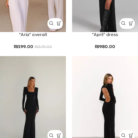
Aria" overall"
April" dress"
₪
199.00
₪
980.00
₪
349.00