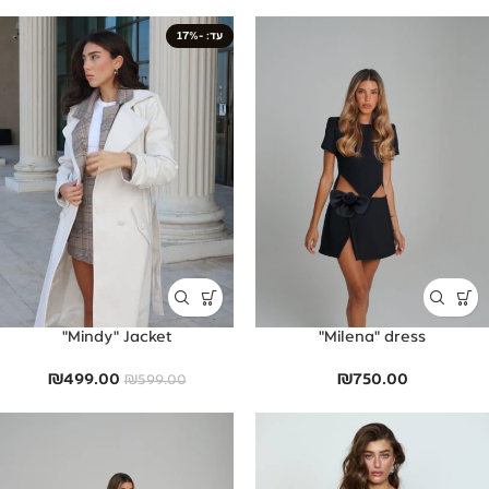
-17%
Mindy" Jacket"
Milena" dress"
₪
499.00
₪
750.00
₪
599.00