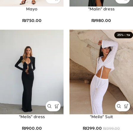
Mayo
Malin" dress"
₪
750.00
₪
980.00
-25%
Melis" dress"
Meila" Suit"
₪
900.00
₪
299.00
₪
399.00