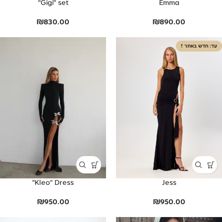
Gigi" set"
Emma
₪
830.00
₪
890.00
חדש באתר !
Kleo" Dress"
Jess
₪
950.00
₪
950.00