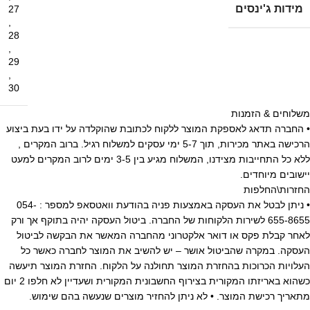
מידות ג'ינסים
27
,
28
,
29
,
30
משלוחים & הזמנות
• החברה תדאג לאספקת המוצר ללקוח לכתובת שהוקלדה על ידו בעת ביצוע
הרכישה באתר מכירות, תוך 5-7 ימי עסקים למשלוח רגיל. ברוב המקרים ,
ללא כל התחייבות מצידנו, המשלוח מגיע בין 3-5 ימים לרוב המקרים למעט
יישובים מיוחדים.
החזרות\החלפות
• ניתן לבטל את העסקה באמצעות פניה בהודעת וואטסאפ למספר : 054-
655-8655 לשירות הלקוחות של החברה. ביטול העסקה יהיה בתוקף אך ורק
לאחר קבלת פקס או דואר אלקטרוני מהחברה המאשר את הבקשה לביטול
העסקה. במקרה שהביטול אושר – יש להשיב את המוצר לחברה כאשר כל
העלויות הכרוכות בהחזרת המוצר תחולנה על הלקוח. החזרת המוצר תיעשה
כשהוא באריזתו המקורית בצירוף החשבונית המקורית ושעדיין לא חלפו 2 יום
מתאריך רכישת המוצר. • לא ניתן להחזיר מוצרים שנעשה בהם שימוש.