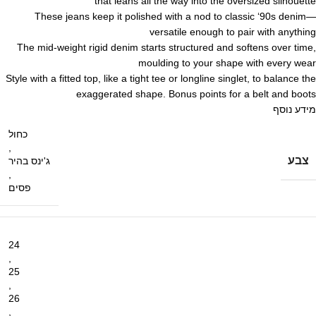
that leans all the way into the oversized silhouette
These jeans keep it polished with a nod to classic ‘90s denim—
versatile enough to pair with anything
The mid-weight rigid denim starts structured and softens over time,
moulding to your shape with every wear
Style with a fitted top, like a tight tee or longline singlet, to balance the
exaggerated shape. Bonus points for a belt and boots
מידע נוסף
כחול
,
צבע
ג'ינס בהיר
,
פסים
24
,
25
,
26
,