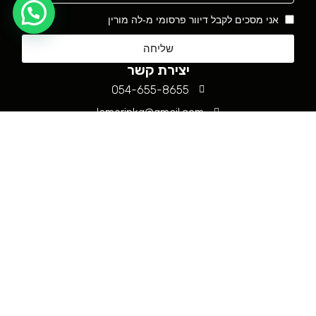
אני מסכים לקבל דיוור פרסומי מ-לה מורין
שליחה
יצירת קשר
054-655-8655
lamorinkg@gmail.com
סניפים
הזית 41, קרית גת
שעות פעילות: א׳-ה׳ 09:00-20:00,
שישי 09:00-14:00
שדרות דרום אפריקה 65, אשקלון
שעות פעילות: א׳-ה׳ 10:00-20:00,
שישי 09:00-14:00
שימו לב- המלאי באתר אינו תואם למלאי החנויות, צרו קשר לבדיקת מלאי ספציפי
כל הזכויות שמורות - 2024 לה מורין