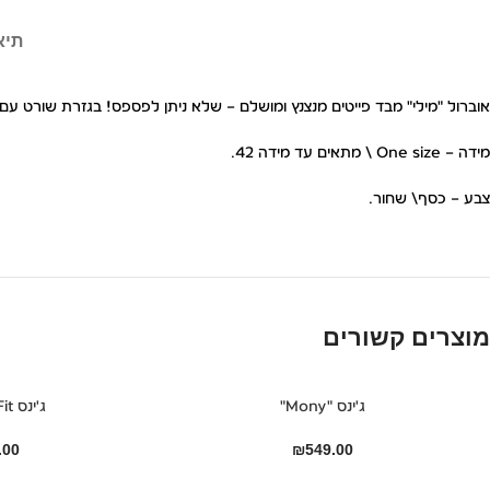
תיא
אוברול "מילי" מבד פייטים מנצנץ ומושלם – שלא ניתן לפספס! בגזרת שורט עם
מידה – One size \ מתאים עד מידה 42.
צבע – כסף\ שחור.
מוצרים קשורים
ג'ינס "Mony"
ג'ינס Straight Fit
.00
₪
549.00