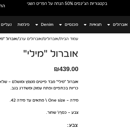
בקטגוריות הג'ינסים 50% הנחה על הפריט השני
החש
אוברולים
חצאיות
מכנסיים
Denim
פיג׳מות
נעליים
עמוד הבית
אוברולים
אוברולים ערב
אוברול "מיל
אוברול "מילי"
₪
439.00
אוברול "מילי" מבד פייטים מנצנץ ומושלם – של
כריות בכתפיים ופתח עמוק ומשדרג בגב.
מידה – One size \ מתאים עד מידה 42.
צבע – כסף\ שחור.
צבע