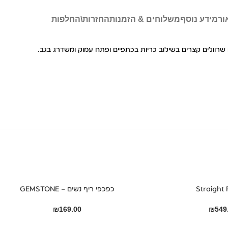
ור
מידע נוסף
משלוחים & הזמנות
החזרות\החלפות
 שרוולים קצרים בשילוב כריות בכתפיים ופתח עמוק ומשדרג בגב.
כפכפי ריף נשים – GEMSTONE
₪
169.00
₪
549