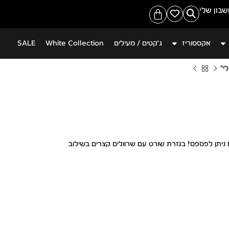
משלוח חינם ברכישה מעל 399 ש"ח
בון שלי
אקססוריז
ג'קטים / מעילים
White Collection
SALE
י"
א ניתן לפספס! בגזרת שורט עם שרוולים קצרים בשילוב