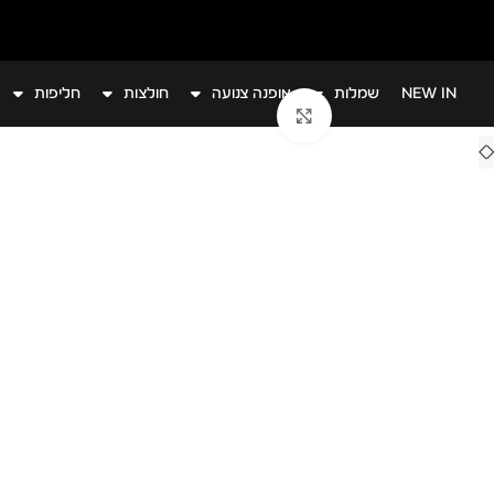
הזמינו אונליין או בקרו אותנו בסניפים: קרית גת | אשקלון
NEW IN
שמלות
אופנה צנועה
חולצות
חליפות
לחצי להגדלה