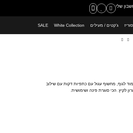
משלוח חינם ברכישה מעל 399 ש"ח
בון שלי
וריז
ג'קטים / מעילים
White Collection
SALE
ית "Replay" מבד ריבס צמוד לגוף, מחשוף עגול עם כתפיות דקות עם שילוב
ן לקיץ. הכי סוגרת פינה ושימושית.