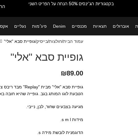
בקטגוריות הג'ינסים 50% הנחה על הפריט השני
החש
ת
אוברולים
חצאיות
מכנסיים
Denim
פיג׳מות
נעליים
אקסס
עמוד הבית
חולצות
בייסיק
גופיית סבא "אלי"
גופיית סבא "אלי"
₪
89.00
גופיית סבא "אלי" מב
הטבעת לוגו המותג בגב. גופייה שהיא חובה בארו
מגיעה בצבעים שחור, לבן, נייבי.
מידות s m l.
הדוגמנית לובשת מידה s.