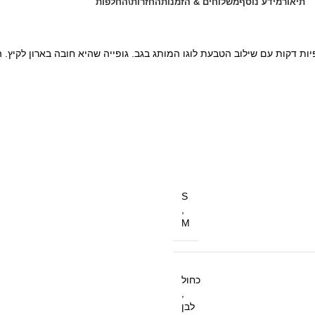
תיאור
מידע נוסף
משלוחים & הזמנות
החזרות\החלפות
S
,
M
כחול
,
לבן