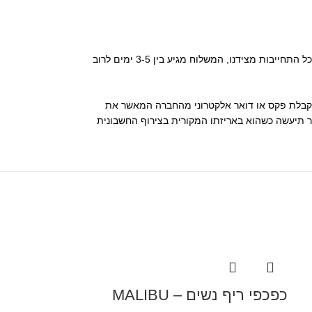
• החברה תדאג לאספקת המוצר ללקוח לכתובת שהוקלדה על ידו בעת ביצוע הרכישה באתר מכירות, תוך 5-7 ימי עסקים למשלוח רגיל. ברוב המקרים , ללא כל התחייבות מצידנו, המשלוח מגיע בין 3-5 ימים לרוב
 העסקה יהיה בתוקף אך ורק לאחר קבלת פקס או דואר אלקטרוני מהחברה המאשר את
 תיעשה כשהוא באריזתו המקורית בצירוף החשבונית
כפכפי ריף נשים – MALIBU
שמלה "Sunshine"