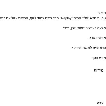
תיאור
גופיית סבא "אלי" מבית "Replay" מבד ריבס צמוד לגוף, מחשוף עגול עם כתפיות דקות עם שילוב הטבעת לוגו המותג בגב. גופייה שהיא חובה בארון לקיץ. הכי סוגרת פינה ושימושית.
מגיעה בצבעים שחור, לבן, נייבי.
מידות s m l.
הדוגמנית לובשת מידה s.
מידע נוסף
מידות
צבע