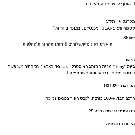
הוסף לרשימת המועדפים
מק"ט:
אין מידע
קטגוריות:
JEANS
,
מכנסיים
,
מכנסיים קז'ואל
Share:
תיאור
מידע נוסף
משלוחים & הזמנות
החזרות\החלפות
תיאור
ג'ינס "Bony" מבית המותג האוסטרלי "Rollas" בצבע ג'ינס בהיר משופשף
ובגזרת פדלפון גבוהה וסופר מחמיאה !
מס דגם: R31J20
הרכב הבד: 100% כותנה, לכבס הפוך בטמפ' נמוכה.
הדוגמנית לובשת מידה 25
מידות הדוגמנית: