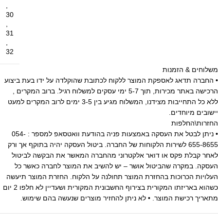
,
30
,
31
,
32
משלוחים & הזמנות
• החברה תדאג לאספקת המוצר ללקוח לכתובת שהוקלדה על ידו בעת ביצוע
הרכישה באתר מכירות, תוך 5-7 ימי עסקים למשלוח רגיל. ברוב המקרים ,
ללא כל התחייבות מצידנו, המשלוח מגיע בין 3-5 ימים לרוב המקרים למעט
יישובים מיוחדים.
החזרות\החלפות
• ניתן לבטל את העסקה באמצעות פניה בהודעת וואטסאפ למספר : 054-
655-8655 לשירות הלקוחות של החברה. ביטול העסקה יהיה בתוקף אך ורק
לאחר קבלת פקס או דואר אלקטרוני מהחברה המאשר את הבקשה לביטול
העסקה. במקרה שהביטול אושר – יש להשיב את המוצר לחברה כאשר כל
העלויות הכרוכות בהחזרת המוצר תחולנה על הלקוח. החזרת המוצר תיעשה
כשהוא באריזתו המקורית בצירוף החשבונית המקורית ושעדיין לא חלפו 2 יום
מתאריך רכישת המוצר. • לא ניתן להחזיר מוצרים שנעשה בהם שימוש.