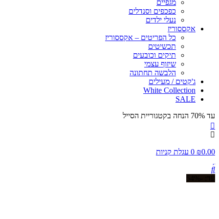
מגפיים
כפכפים וסנדלים
נעלי ילדים
אקססוריז
כל הפריטים – אקססוריז
תכשיטים
תיקים וכובעים
שיזוף עצמי
הלבשה תחתונה
ג'קטים / מעילים
White Collection
SALE
עד 70% הנחה בקטגוריית הסייל
0.00
₪
0
עגלת קניות
-54%