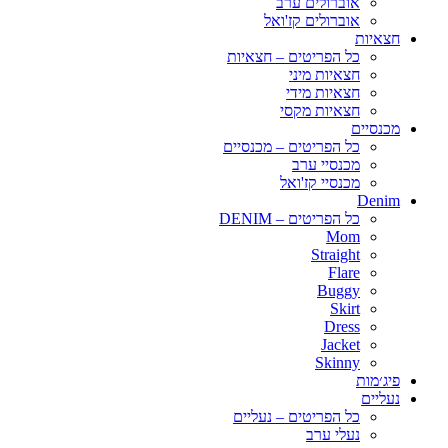
אוברולים ערב
אוברולים קז'ואל
חצאיות
כל הפריטים – חצאיות
חצאיות מיני
חצאיות מידי
חצאיות מקסי
מכנסיים
כל הפריטים – מכנסיים
מכנסיי ערב
מכנסיי קז'ואל
Denim
כל הפריטים – DENIM
Mom
Straight
Flare
Buggy
Skirt
Dress
Jacket
Skinny
פיג׳מות
נעליים
כל הפריטים – נעליים
נעלי ערב