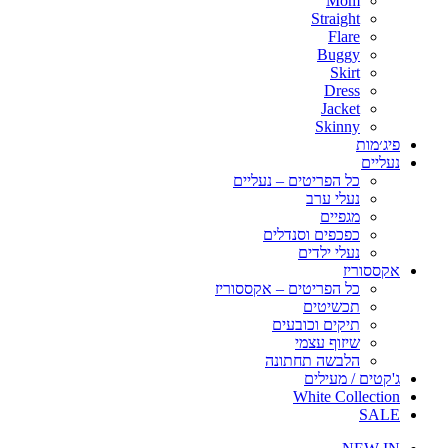
Mom
Straight
Flare
Buggy
Skirt
Dress
Jacket
Skinny
פיג׳מות
נעליים
כל הפריטים – נעליים
נעלי ערב
מגפיים
כפכפים וסנדלים
נעלי ילדים
אקססוריז
כל הפריטים – אקססוריז
תכשיטים
תיקים וכובעים
שיזוף עצמי
הלבשה תחתונה
ג'קטים / מעילים
White Collection
SALE