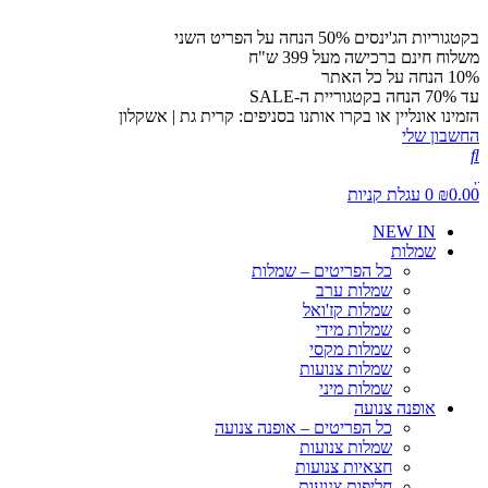
בקטגוריות הג'ינסים 50% הנחה על הפריט השני
משלוח חינם ברכישה מעל 399 ש"ח
10% הנחה על כל האתר
עד 70% הנחה בקטגוריית ה-SALE
הזמינו אונליין או בקרו אותנו בסניפים: קרית גת | אשקלון
החשבון שלי
0.00
₪
0
עגלת קניות
NEW IN
שמלות
כל הפריטים – שמלות
שמלות ערב
שמלות קז'ואל
שמלות מידי
שמלות מקסי
שמלות צנועות
שמלות מיני
אופנה צנועה
כל הפריטים – אופנה צנועה
שמלות צנועות
חצאיות צנועות
חליפות צנועות