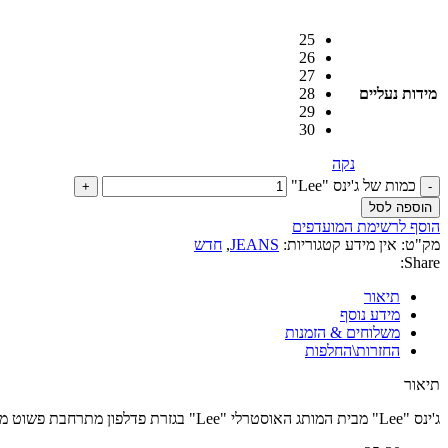
25
26
27
מידות נעליים
28
29
30
נקה
כמות של ג'ינס "Lee"
הוספה לסל
הוסף לרשימת המועדפים
מק"ט:
אין מידע
קטגוריות:
JEANS
,
חדש
Share:
תיאור
מידע נוסף
משלוחים & הזמנות
החזרות\החלפות
תיאור
ג'ינס "Lee" מבית המותג האוסטרלי "Lee" בגזרת פדלפון מתרחבת פשוט מדויקת! בשטיפה בהירה בשילוב כיסים, סגירת רוכסן וכפתור.