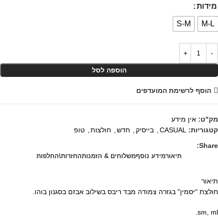
מידות
S-M
M-L
הוספה לסל
הוסף לרשימת המועדפים
מק"ט:
אין מידע
קטגוריות:
CASUAL
,
בייסיק
,
חדש
,
חולצות
,
טופ
Share:
תיאור
מידע נוסף
משלוחים & הזמנות
החזרות\החלפות
תיאור
חולצת "יסמין" בגזרה צמודה מבד ריבס בשילוב אבזם בסגנון בוהו.
sm, ml.