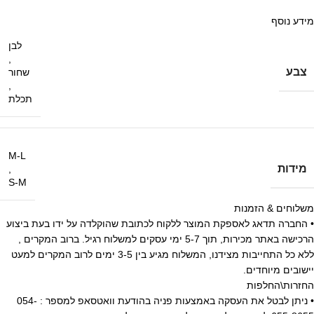
מידע נוסף
לבן
,
צבע
שחור
,
תכלת
M-L
מידות
,
S-M
משלוחים & הזמנות
• החברה תדאג לאספקת המוצר ללקוח לכתובת שהוקלדה על ידו בעת ביצוע
הרכישה באתר מכירות, תוך 5-7 ימי עסקים למשלוח רגיל. ברוב המקרים ,
ללא כל התחייבות מצידנו, המשלוח מגיע בין 3-5 ימים לרוב המקרים למעט
יישובים מיוחדים.
החזרות\החלפות
• ניתן לבטל את העסקה באמצעות פניה בהודעת וואטסאפ למספר : 054-