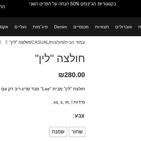
בקטגוריות הג'ינסים 50% הנחה על הפריט השני
החש
ת
אוברולים
חצאיות
מכנסיים
Denim
פיג׳מות
נעליים
אקסס
עמוד הבית
חולצות
CASUAL
חולצה "לין"
חולצה "לין"
₪
280.00
חולצת "לין" מבית "Lee" מבד סריג ריב דק עם צווארון גולף בגזרה צמודה.
מידות xs, s, m, l.
צבע
שחור
שמנת