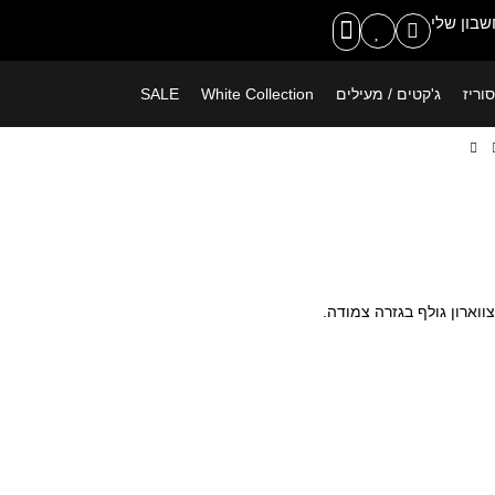
משלוח חינם ברכישה מעל 399 ש"ח
בון שלי
וריז
ג'קטים / מעילים
White Collection
SALE