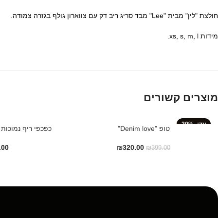
חולצת "לין" מבית "Lee" מבד סריג ריב דק עם צווארון גולף בגזרה צמודה.
מידות xs, s, m, l.
מוצרים קשורים
-20%
טופ "Denim love"
כפכפי ריף נמוכות CUSHION VISTA HI
.00
₪
320.00
₪
399.00