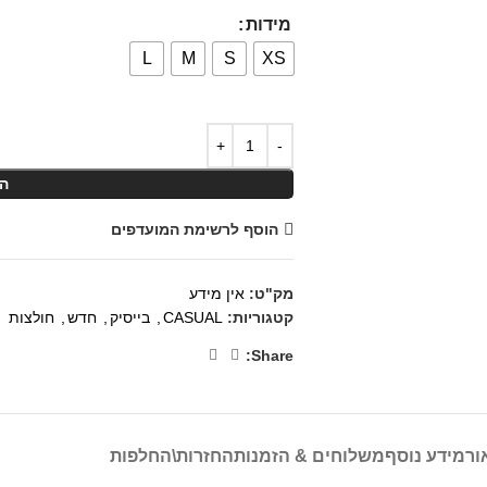
מידות
L
M
S
XS
ה
הוסף לרשימת המועדפים
מק"ט:
אין מידע
קטגוריות:
CASUAL
,
בייסיק
,
חדש
,
חולצות
Share:
ור
מידע נוסף
משלוחים & הזמנות
החזרות\החלפות