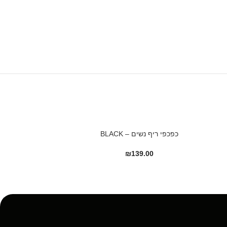
כפכפי ריף נשים – BLACK
כפכפי ריף נשים – C LEOPARD
₪
139.00