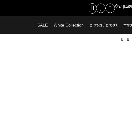
משלוח חינם ברכישה מעל 399 ש"ח
בון שלי
וריז
ג'קטים / מעילים
White Collection
SALE