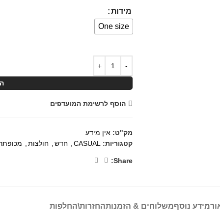
מידות
One size
ה
הוסף לרשימת המועדפים
מק"ט:
אין מידע
קטגוריות:
CASUAL
,
חדש
,
חולצות
,
מכופתר
Share:
ור
מידע נוסף
משלוחים & הזמנות
החזרות\החלפות