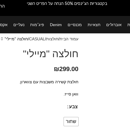
בקטגוריות הג'ינסים 50% הנחה על הפריט השני
החש
ת
אוברולים
חצאיות
מכנסיים
Denim
פיג׳מות
נעליים
אקסס
עמוד הבית
חולצות
CASUAL
חולצה "מיילי"
חולצה "מיילי"
₪
299.00
חולצת קשירה משבצות עם צווארון.
וואן סייז.
צבע
שחור