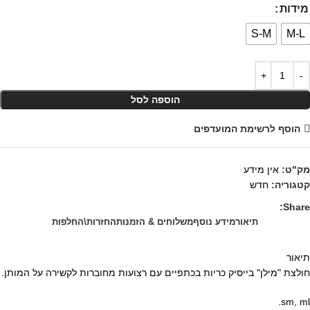
מידות
S-M
M-L
הוספה לסל
הוסף לרשימת המועדפים
מק"ט:
אין מידע
קטגוריה:
חדש
Share:
תיאור
מידע נוסף
משלוחים & הזמנות
החזרות\החלפות
תיאור
חולצת "מילן" בייסיק כריות בכתפיים עם רצועות מחוברות לקשירה על המותן.
sm, ml.