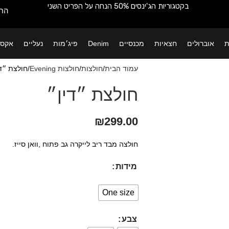
בקטגוריות הג'ינסים 50% הנחה על הפריט השני
החש
ת
אוברולים
חצאיות
מכנסיים
Denim
פיג׳מות
נעליים
אקסס
עמוד הבית
חולצות
חולצות Evening
חולצת ״די
חולצת ״דין״
₪
299.00
חולצה מבד ריב לייקרה גב פתוח ,וואן סייז.
מידות
One size
צבע