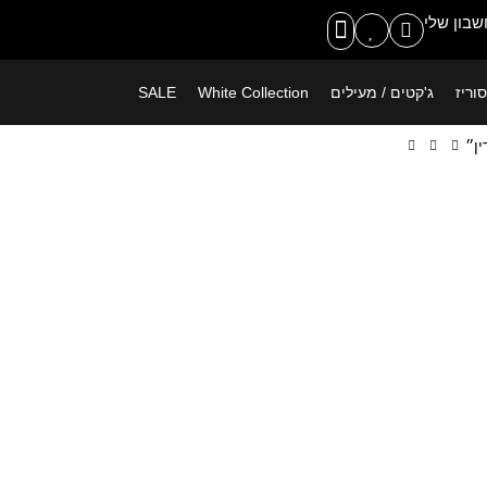
משלוח חינם ברכישה מעל 399 ש"ח
בון שלי
וריז
ג'קטים / מעילים
White Collection
SALE
ן״