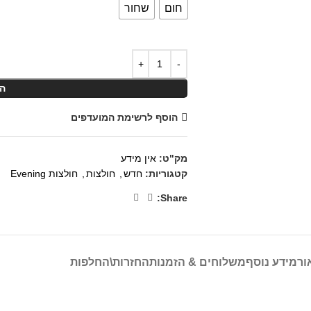
חום
שחור
ה
הוסף לרשימת המועדפים
מק"ט:
אין מידע
קטגוריות:
חדש
,
חולצות
,
חולצות Evening
Share:
ור
מידע נוסף
משלוחים & הזמנות
החזרות\החלפות