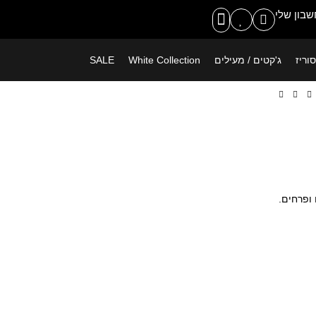
משלוח חינם ברכישה מעל 399 ש"ח
בון שלי
וריז
ג'קטים / מעילים
White Collection
SALE
 ופרחים.