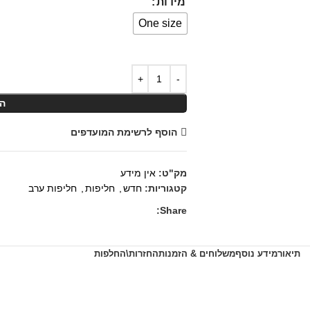
מידות
One size
ה
הוסף לרשימת המועדפים
מק"ט:
אין מידע
קטגוריות:
חדש
,
חליפות
,
חליפות ערב
Share:
תיאור
מידע נוסף
משלוחים & הזמנות
החזרות\החלפות