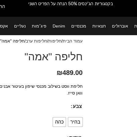
בקטגוריות הג'ינסים 50% הנחה על הפריט השני
החש
ת
אוברולים
חצאיות
מכנסיים
Denim
פיג׳מות
נעליים
אקסס
עמוד הבית
חליפות
חליפות ערב
חליפה "אמה"
חליפה "אמה"
₪
489.00
חליפת ווסט בשילוב מכנסי שיפון בעיטור אבנים
וואן סייז.
צבע
בהיר
כהה