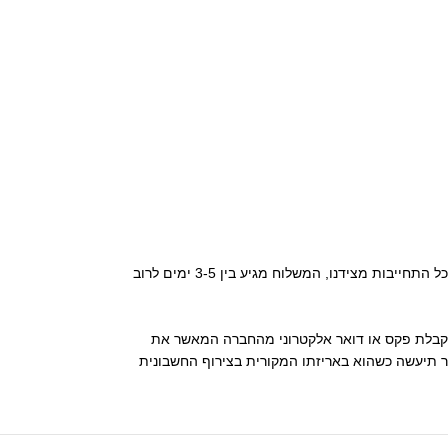
• החברה תדאג לאספקת המוצר ללקוח לכתובת שהוקלדה על ידו בעת ביצוע הרכישה באתר מכירות, תוך 5-7 ימי עסקים למשלוח רגיל. ברוב המקרים , ללא כל התחייבות מצידנו, המשלוח מגיע בין 3-5 ימים לרוב
 העסקה יהיה בתוקף אך ורק לאחר קבלת פקס או דואר אלקטרוני מהחברה המאשר את
 תיעשה כשהוא באריזתו המקורית בצירוף החשבונית