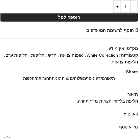
הוספה לסל
הוסף לרשימת המועדפים
מק"ט:
אין מידע
קטגוריות:
White Collection
,
אופנה צנועה
,
חדש
,
חליפות
,
חליפות ערב
,
חליפות צנועות
Share:
תיאור
מידע נוסף
משלוחים & הזמנות
החזרות\החלפות
תיאור
חליפת בלייזר וחצאית מידי תחרה.
וואן סייז.
מידע נוסף
לבן