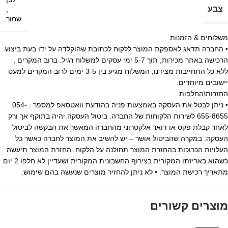
צבע
,
שחור
משלוחים & הזמנות
• החברה תדאג לאספקת המוצר ללקוח לכתובת שהוקלדה על ידו בעת ביצוע
הרכישה באתר מכירות, תוך 5-7 ימי עסקים למשלוח רגיל. ברוב המקרים ,
ללא כל התחייבות מצידנו, המשלוח מגיע בין 3-5 ימים לרוב המקרים למעט
יישובים מיוחדים.
החזרות\החלפות
• ניתן לבטל את העסקה באמצעות פניה בהודעת וואטסאפ למספר : 054-
655-8655 לשירות הלקוחות של החברה. ביטול העסקה יהיה בתוקף אך ורק
לאחר קבלת פקס או דואר אלקטרוני מהחברה המאשר את הבקשה לביטול
העסקה. במקרה שהביטול אושר – יש להשיב את המוצר לחברה כאשר כל
העלויות הכרוכות בהחזרת המוצר תחולנה על הלקוח. החזרת המוצר תיעשה
כשהוא באריזתו המקורית בצירוף החשבונית המקורית ושעדיין לא חלפו 2 יום
מתאריך רכישת המוצר. • לא ניתן להחזיר מוצרים שנעשה בהם שימוש.
מוצרים קשורים