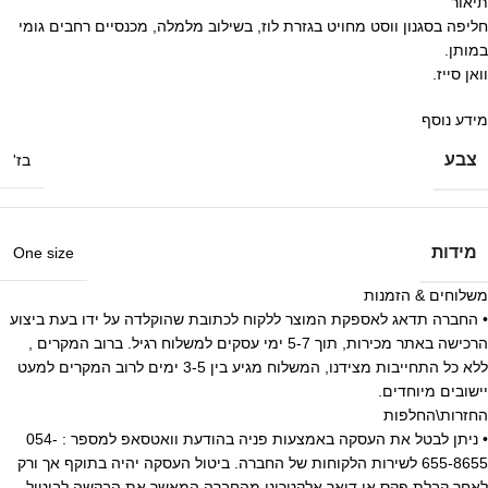
תיאור
חליפה בסגנון ווסט מחויט בגזרת לוז, בשילוב מלמלה, מכנסיים רחבים גומי
במותן.
וואן סייז.
מידע נוסף
צבע
בז'
מידות
One size
משלוחים & הזמנות
• החברה תדאג לאספקת המוצר ללקוח לכתובת שהוקלדה על ידו בעת ביצוע
הרכישה באתר מכירות, תוך 5-7 ימי עסקים למשלוח רגיל. ברוב המקרים ,
ללא כל התחייבות מצידנו, המשלוח מגיע בין 3-5 ימים לרוב המקרים למעט
יישובים מיוחדים.
החזרות\החלפות
• ניתן לבטל את העסקה באמצעות פניה בהודעת וואטסאפ למספר : 054-
655-8655 לשירות הלקוחות של החברה. ביטול העסקה יהיה בתוקף אך ורק
לאחר קבלת פקס או דואר אלקטרוני מהחברה המאשר את הבקשה לביטול