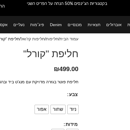
בקטגוריות הג'ינסים 50% הנחה על הפריט השני
החש
ת
אוברולים
חצאיות
מכנסיים
Denim
פיג׳מות
נעליים
אקסס
עמוד הבית
חליפות
חליפות קז'ואל
חליפת "קורל
חליפת "קורל"
₪
499.00
חליפת פוטר בגזרה מדויקת עם מנג'ט ביד וברגל
צבע
ניוד
שחור
אפור
מידות