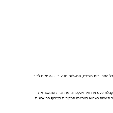
• החברה תדאג לאספקת המוצר ללקוח לכתובת שהוקלדה על ידו בעת ביצוע הרכישה באתר מכירות, תוך 5-7 ימי עסקים למשלוח רגיל. ברוב המקרים , ללא כל התחייבות מצידנו, המשלוח מגיע בין 3-5 ימים לרוב
 העסקה יהיה בתוקף אך ורק לאחר קבלת פקס או דואר אלקטרוני מהחברה המאשר את
 תיעשה כשהוא באריזתו המקורית בצירוף החשבונית