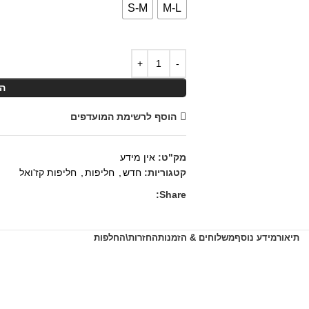
S-M
M-L
ה
הוסף לרשימת המועדפים
מק"ט:
אין מידע
קטגוריות:
חדש
,
חליפות
,
חליפות קז'ואל
Share:
תיאור
מידע נוסף
משלוחים & הזמנות
החזרות\החלפות