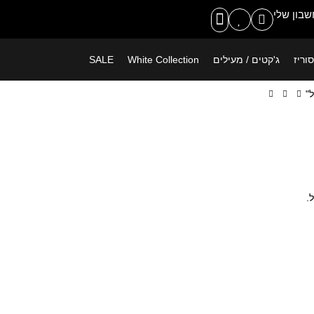
משלוח חינם ברכישה מעל 399 ש"ח
בון שלי
וריז
ג'קטים / מעילים
White Collection
SALE
"
.