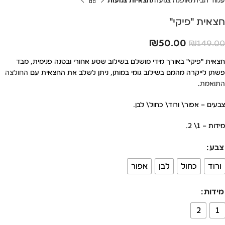
עמוד הבית
אופנה צנועה
חצאיות צנועות
חצאית "פיקי"
₪
50.00
₪
149.00
חצאית "פיקי" באורך מידי מושלם בשילוב שסע אחורי ובטנה פנימית, מבד
פשתן לייקרה מהמם בשילוב גומי במותן, ניתן לשלב את החצאית עם
החולצה
התואמת
.
צבעים – אפור\ ורוד\ כחול\ לבן.
מידות – 1\ 2.
צבע
ורוד
כחול
לבן
אפור
מידות
2
1