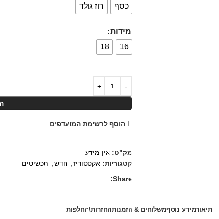
כסף
רוז גולד
מידות
18
16
ה
הוסף לרשימת המועדפים
מק"ט:
אין מידע
קטגוריות:
אקססוריז
,
חדש
,
תכשיטים
Share:
תיאור
מידע נוסף
משלוחים & הזמנות
החזרות\החלפות