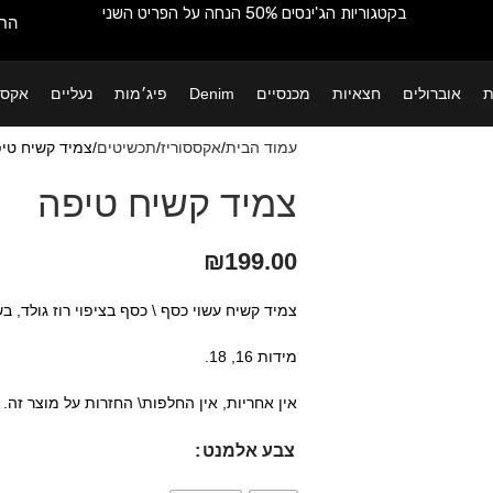
בקטגוריות הג'ינסים 50% הנחה על הפריט השני
החש
ת
אוברולים
חצאיות
מכנסיים
Denim
פיג׳מות
נעליים
אקסס
עמוד הבית
אקססוריז
תכשיטים
צמיד קשיח טי
צמיד קשיח טיפה
₪
199.00
צמיד קשיח עשוי כסף \ כסף בציפוי רוז גולד, בש
מידות 16, 18.
אין אחריות, אין החלפות\ החזרות על מוצר זה.
צבע אלמנט