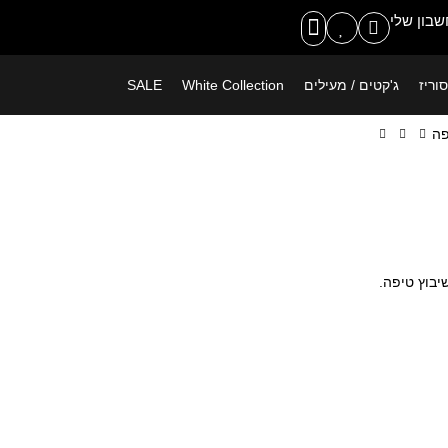
משלוח חינם ברכישה מעל 399 ש"ח
בון שלי
וריז
ג'קטים / מעילים
White Collection
SALE
פה
יבוץ טיפה.