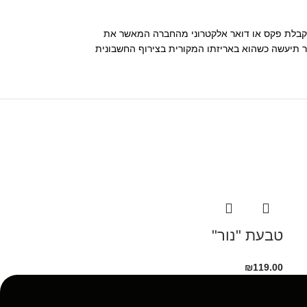
 העסקה יהיה בתוקף אך ורק לאחר קבלת פקס או דואר אלקטרוני מהחברה המאשר את
 תיעשה כשהוא באריזתו המקורית בצירוף החשבונית
צמיד "מור"
טבעת "נור"
₪
199.00
₪
119.00