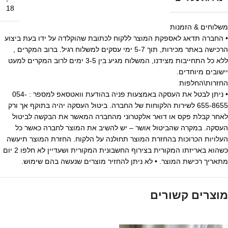
18
משלוחים & הזמנות
• החברה תדאג לאספקת המוצר ללקוח לכתובת שהוקלדה על ידו בעת ביצוע
הרכישה באתר מכירות, תוך 5-7 ימי עסקים למשלוח רגיל. ברוב המקרים ,
ללא כל התחייבות מצידנו, המשלוח מגיע בין 3-5 ימים לרוב המקרים למעט
יישובים מיוחדים.
החזרות\החלפות
• ניתן לבטל את העסקה באמצעות פניה בהודעת וואטסאפ למספר : 054-
655-8655 לשירות הלקוחות של החברה. ביטול העסקה יהיה בתוקף אך ורק
לאחר קבלת פקס או דואר אלקטרוני מהחברה המאשר את הבקשה לביטול
העסקה. במקרה שהביטול אושר – יש להשיב את המוצר לחברה כאשר כל
העלויות הכרוכות בהחזרת המוצר תחולנה על הלקוח. החזרת המוצר תיעשה
כשהוא באריזתו המקורית בצירוף החשבונית המקורית ושעדיין לא חלפו 2 יום
מתאריך רכישת המוצר. • לא ניתן להחזיר מוצרים שנעשה בהם שימוש.
מוצרים קשורים