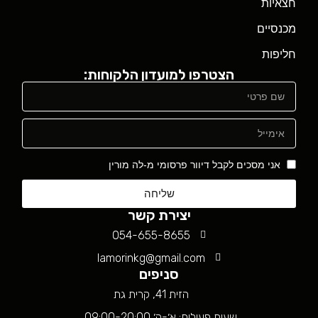
חצאיות
מכנסיים
חליפות
הצטרפו למועדון הלקוחות:
אני מסכים לקבל דיוור פרסומי מ-לה מורין
שליחה
יצירת קשר
054-655-8655
lamorinkg@gmail.com
סניפים
הזית 41, קרית גת
שעות פעילות: א׳-ה׳ 09:00-20:00,