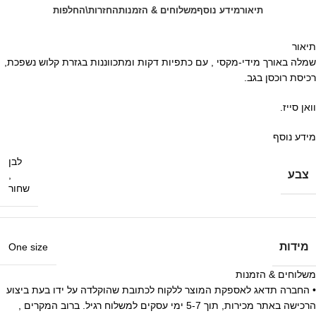
תיאור
מידע נוסף
משלוחים & הזמנות
החזרות\החלפות
תיאור
שמלה באורך מידי-מקסי , עם כתפיות דקות ומתכווננות בגזרת קלוש נשפכת,
רכיסת רוכסן בגב.
וואן סייז.
מידע נוסף
לבן
צבע
,
שחור
מידות
One size
משלוחים & הזמנות
• החברה תדאג לאספקת המוצר ללקוח לכתובת שהוקלדה על ידו בעת ביצוע
הרכישה באתר מכירות, תוך 5-7 ימי עסקים למשלוח רגיל. ברוב המקרים ,