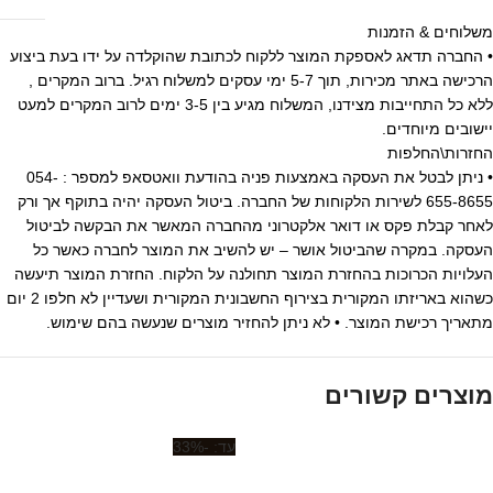
משלוחים & הזמנות
• החברה תדאג לאספקת המוצר ללקוח לכתובת שהוקלדה על ידו בעת ביצוע
הרכישה באתר מכירות, תוך 5-7 ימי עסקים למשלוח רגיל. ברוב המקרים ,
ללא כל התחייבות מצידנו, המשלוח מגיע בין 3-5 ימים לרוב המקרים למעט
יישובים מיוחדים.
החזרות\החלפות
• ניתן לבטל את העסקה באמצעות פניה בהודעת וואטסאפ למספר : 054-
655-8655 לשירות הלקוחות של החברה. ביטול העסקה יהיה בתוקף אך ורק
לאחר קבלת פקס או דואר אלקטרוני מהחברה המאשר את הבקשה לביטול
העסקה. במקרה שהביטול אושר – יש להשיב את המוצר לחברה כאשר כל
העלויות הכרוכות בהחזרת המוצר תחולנה על הלקוח. החזרת המוצר תיעשה
כשהוא באריזתו המקורית בצירוף החשבונית המקורית ושעדיין לא חלפו 2 יום
מתאריך רכישת המוצר. • לא ניתן להחזיר מוצרים שנעשה בהם שימוש.
מוצרים קשורים
-33%