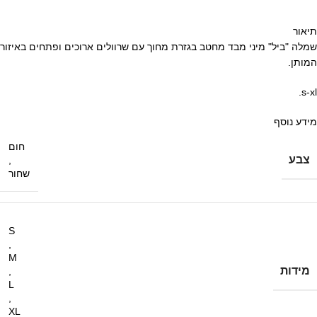
תיאור
שמלה "ביל" מיני מבד מחטב בגזרת מחוך עם שרוולים ארוכים ופתחים באיזור
המותן.
s-xl.
מידע נוסף
חום
צבע
,
שחור
S
,
M
מידות
,
L
,
XL