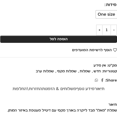
מידות
One size
הוספה לסל
הוסף לרשימת המועדפים
מק"ט:
אין מידע
קטגוריות:
חדש
,
שמלות
,
שמלות מקסי
,
שמלות ערב
Share:
תיאור
מידע נוסף
משלוחים & הזמנות
החזרות\החלפות
תיאור
שמלת "מאלו" מבד לייקרה באורך מקסי עם דיטייל מעטפת באיזור המותן.