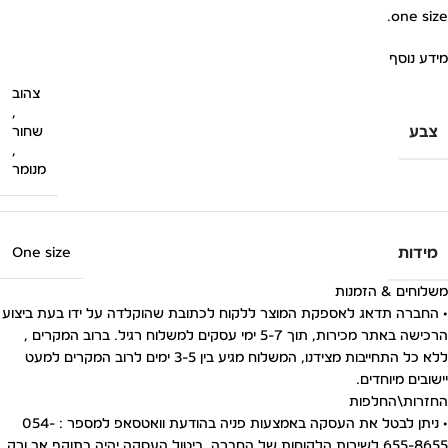
one size.
מידע נוסף
צהוב
,
צבע
שחור
,
מנומר
מידות
One size
משלוחים & הזמנות
• החברה תדאג לאספקת המוצר ללקוח לכתובת שהוקלדה על ידו בעת ביצוע
הרכישה באתר מכירות, תוך 5-7 ימי עסקים למשלוח רגיל. ברוב המקרים ,
ללא כל התחייבות מצידנו, המשלוח מגיע בין 3-5 ימים לרוב המקרים למעט
יישובים מיוחדים.
החזרות\החלפות
• ניתן לבטל את העסקה באמצעות פניה בהודעת וואטסאפ למספר : 054-
655-8655 לשירות הלקוחות של החברה. ביטול העסקה יהיה בתוקף אך ורק