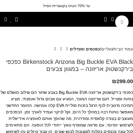
עד 70% הנחה בקטגוריית הסייל
לחצי להגדלה
עמוד הבית
נעליים
כפכפים וסנדלים
Birkenstock Arizona Big Buckle EVA Black כפכפי
בירקנשטוק אריזונה – במגוון צבעים
₪
299.00
כפכפי בירקנשטוק אריזונה Big Buckle EVA בצבע שחור הם שילוב מושלם של
נוחות וסטייל. דגם אריזונה המוכר, המגיע עם אבזם גדול ואופנתי, מציע
תמיכה מיטבית לכף הרגל בזכות סוליית EVA קלה וגמישה. החומר החדשני
מאפשר נוחות רבה במהלך כל היום, וקל לניקוי ועמיד לאורך זמן. הכפכפים
מעוצבים בצורה קלאסית ומודרנית, מה שהופך אותם לאופציה אידיאלית
לשימוש יומיומי, עם מראה שמוסיף טאץ' ייחודי לכל הופעה. הם מתאימים
לכל עונה ונכנסים בקלות לסגנונות לבוש שונים, הן עבור טיולים והן לשימוש