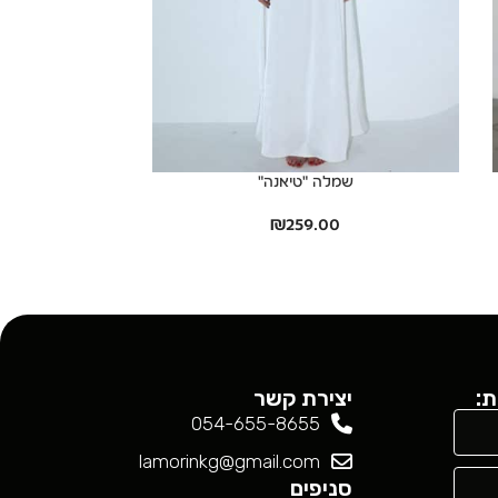
שמלה "טיאנה"
שמ
0
₪
259.00
ת:
יצירת קשר
054-655-8655
lamorinkg@gmail.com
סניפים