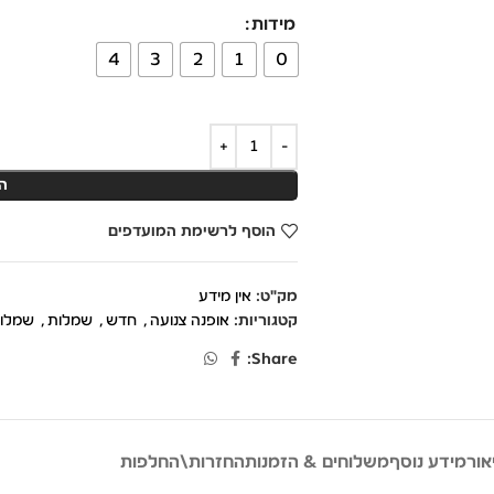
מידות
4
3
2
1
0
ה
הוסף לרשימת המועדפים
מק"ט:
אין מידע
קטגוריות:
אופנה צנועה
,
חדש
,
שמלות
,
שמלות
Share:
אור
מידע נוסף
משלוחים & הזמנות
החזרות\החלפות