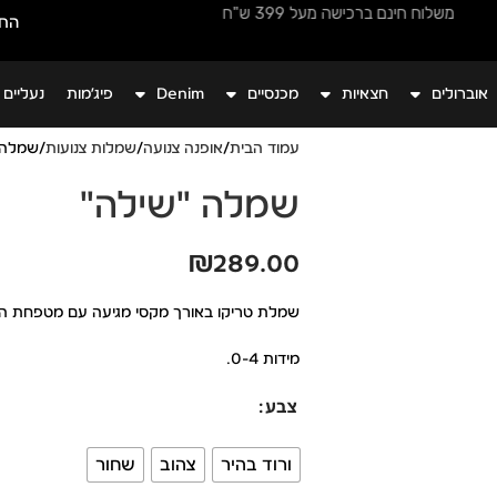
משלוח חינם ברכישה מעל 399 ש"ח
החש
אוברולים
חצאיות
מכנסיים
Denim
פיג׳מות
נעליים
עמוד הבית
אופנה צנועה
שמלות צנועות
שמלה 
שמלה "שילה"
₪
289.00
שמלת טריקו באורך מקסי מגיעה עם מטפחת הנ
מידות 0-4.
צבע
ורוד בהיר
צהוב
שחור