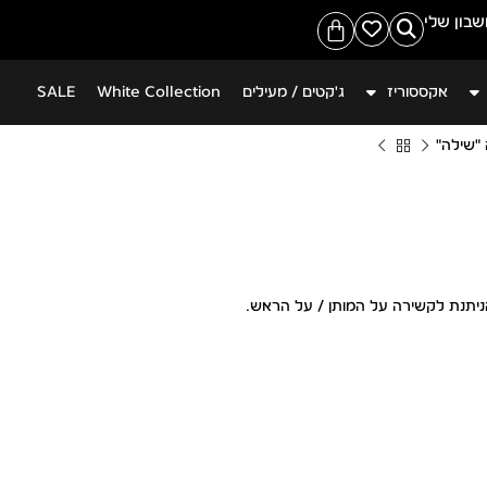
10% הנחה על כל האתר
בון שלי
אקססוריז
ג'קטים / מעילים
White Collection
SALE
"שילה"
יתנת לקשירה על המותן / על הראש.