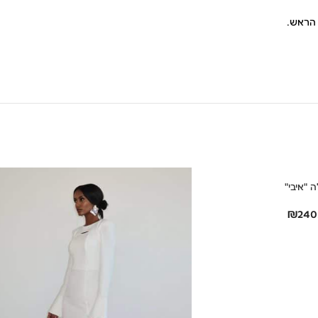
 הראש.
 "איבי"
₪
240